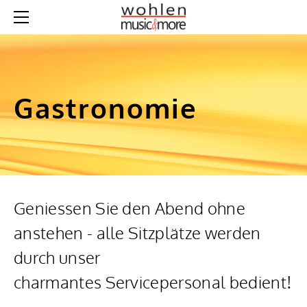
MUSIC&MORE
DAS IST 'MUSIC&MORE'
PROGRAMM
VERANSTALTUNGSORT
GASTRONOMIE
WISSENSWERTES A-Z
PARTNER
Gastronomie
SPONSOREN
GASTRONOMIE + HOTELS
VEREINE
Geniessen Sie den Abend ohne
anstehen - alle Sitzplätze werden
durch unser
charmantes Servicepersonal bedient!