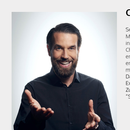
S
M
i
C
e
e
m
D
E
​
“