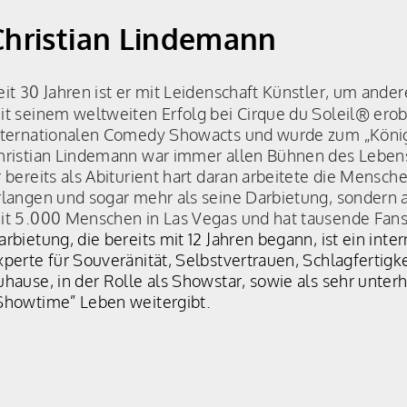
Christian Lindemann
eit 30 Jahren ist er mit Leidenschaft Künstler, um ande
it seinem weltweiten Erfolg bei Cirque du Soleil® erobe
nternationalen Comedy Showacts und wurde zum „König 
hristian Lindemann war immer allen Bühnen des Leben
r bereits als Abiturient hart daran arbeitete die Mens
rlangen und sogar mehr als seine Darbietung, sondern a
it 5.000 Menschen in Las Vegas und hat tausende Fans
arbietung, die bereits mit 12 Jahren begann, ist ein in
xperte für Souveränität, Selbstvertrauen, Schlagfertig
Zuhause, in der Rolle als Showstar, sowie als sehr unt
Showtime” Leben weitergibt.