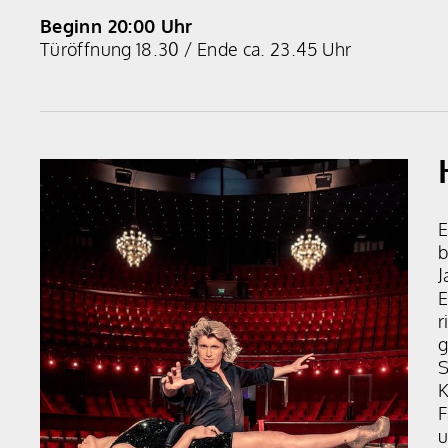
Beginn 20:00 Uhr
Türöffnung 18.30 / Ende ca. 23.45 Uhr
​
b
J
E
r
g
S
K
F
u